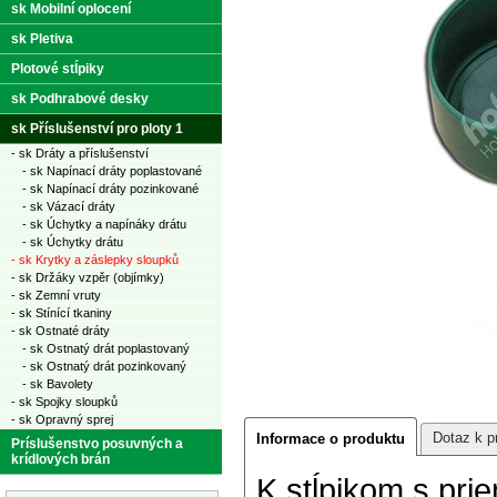
sk Mobilní oplocení
sk Pletiva
Plotové stĺpiky
sk Podhrabové desky
sk Příslušenství pro ploty 1
- sk Dráty a příslušenství
- sk Napínací dráty poplastované
- sk Napínací dráty pozinkované
- sk Vázací dráty
- sk Úchytky a napínáky drátu
- sk Úchytky drátu
- sk Krytky a záslepky sloupků
- sk Držáky vzpěr (objímky)
- sk Zemní vruty
- sk Stínící tkaniny
- sk Ostnaté dráty
- sk Ostnatý drát poplastovaný
- sk Ostnatý drát pozinkovaný
- sk Bavolety
- sk Spojky sloupků
- sk Opravný sprej
Dotaz k p
Informace o produktu
Príslušenstvo posuvných a
krídlových brán
K stĺpikom s pr