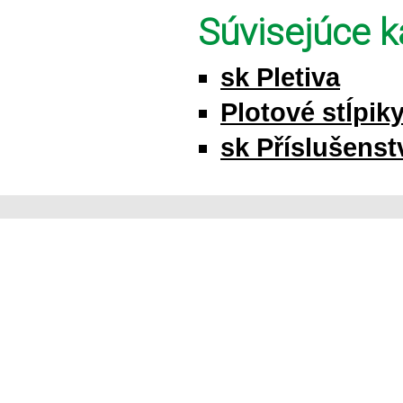
Súvisejúce k
sk Pletiva
Plotové stĺpik
sk Příslušenstv