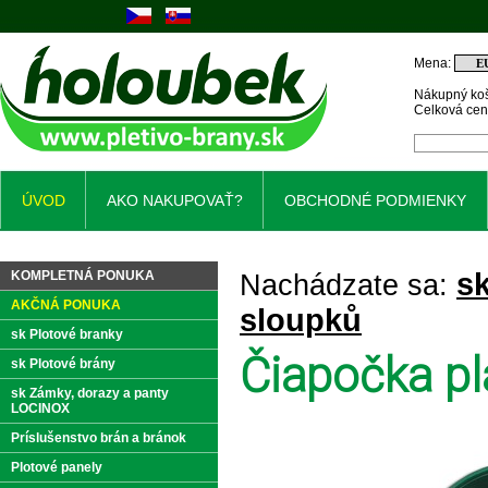
Mena:
Nákupný koš
Celková ce
ÚVOD
AKO NAKUPOVAŤ?
OBCHODNÉ PODMIENKY
sk
KOMPLETNÁ PONUKA
Nachádzate sa:
AKČNÁ PONUKA
sloupků
sk Plotové branky
Čiapočka p
sk Plotové brány
sk Zámky, dorazy a panty
LOCINOX
Príslušenstvo brán a bránok
Plotové panely