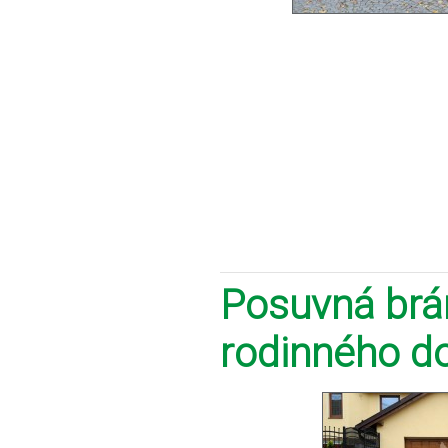
Posuvná brán
rodinného d