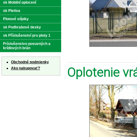
sk Mobilní oplocení
sk Pletiva
Plotové stĺpiky
sk Podhrabové desky
sk Příslušenství pro ploty 1
Príslušenstvo posuvných a
krídlových brán
Obchodné podmienky
Oplotenie vr
Ako nakupovať?