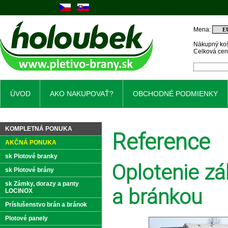
Mena:
Nákupný koš
Celková ce
ÚVOD
AKO NAKUPOVAŤ?
OBCHODNÉ PODMIENKY
KOMPLETNÁ PONUKA
Reference
AKČNÁ PONUKA
sk Plotové branky
Oplotenie zá
sk Plotové brány
sk Zámky, dorazy a panty
a bránkou
LOCINOX
Príslušenstvo brán a bránok
Plotové panely