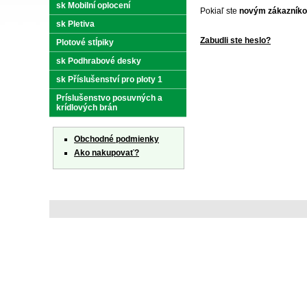
sk Mobilní oplocení
Pokiaľ ste
novým zákazník
sk Pletiva
Zabudli ste heslo?
Plotové stĺpiky
sk Podhrabové desky
sk Příslušenství pro ploty 1
Príslušenstvo posuvných a
krídlových brán
Obchodné podmienky
Ako nakupovať?