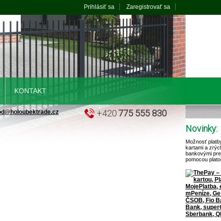
Prihlásiť sa
Zaregistrovať sa
KONTAKT
+420
775 555 830
od@holoubektrade.cz
Novinky:
Možnosť platb
kartami a zrýc
bankovými pr
pomocou plato