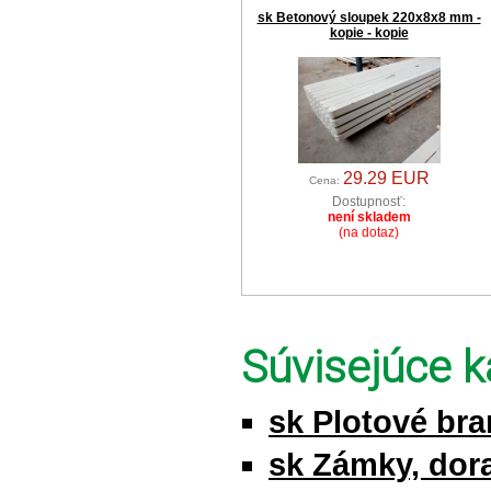
sk Betonový sloupek 220x8x8 mm -
kopie - kopie
29.29 EUR
Cena:
Dostupnosť:
není skladem
(na dotaz)
Súvisejúce k
sk Plotové br
sk Zámky, dor