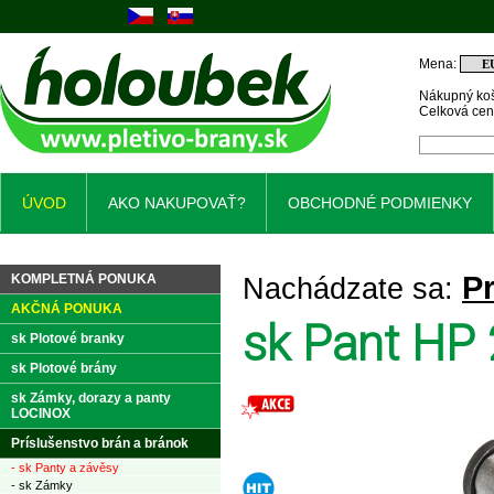
Mena:
Nákupný koš
Celková ce
ÚVOD
AKO NAKUPOVAŤ?
OBCHODNÉ PODMIENKY
Pr
KOMPLETNÁ PONUKA
Nachádzate sa:
AKČNÁ PONUKA
sk Pant HP 
sk Plotové branky
sk Plotové brány
sk Zámky, dorazy a panty
LOCINOX
Príslušenstvo brán a bránok
- sk Panty a závěsy
- sk Zámky