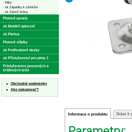
- Kliky
- sk Západky k zámkům
- sk Zástrč brány
Plotové panely
sk Mobilní oplocení
sk Pletiva
Plotové stĺpiky
sk Podhrabové desky
sk Příslušenství pro ploty 1
Príslušenstvo posuvných a
krídlových brán
Obchodné podmienky
Ako nakupovať?
Dotaz k 
Informace o produktu
Parametry: