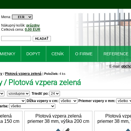
Mena:
Nákupný košík:
prázdny
Celková cena:
0.00 EUR
MIENKY
DOPYT
CENÍK
O FIRME
REFERENCE
E-mail:
obch
ky
Plotová vzpera zelená
/
|
Položiek:
4 ks
y / Plotová vzpera zelená
Triediť po:
Dĺžka vzpery v cm:
Priemer vzpery v mm:
arba:
zelená
Plotová vzpera zelená
Plotová vzp
ka 150 cm
priemer 38 mm, výška 200 cm
priemer 38 mm,