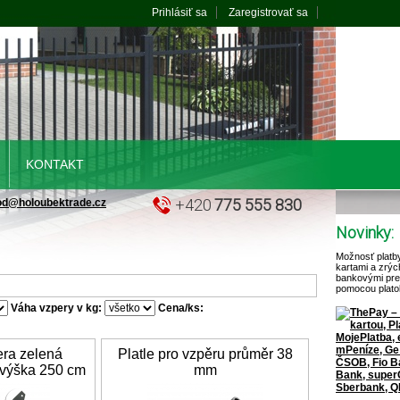
Prihlásiť sa
Zaregistrovať sa
KONTAKT
+420
775 555 830
od@holoubektrade.cz
Novinky:
Možnosť platb
kartami a zrýc
bankovými pr
pomocou plato
Váha vzpery v kg:
Cena/ks:
era zelená
Platle pro vzpěru průměr 38
 výška 250 cm
mm