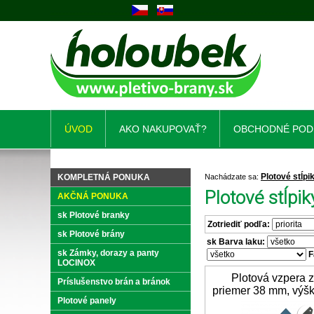
ÚVOD
AKO NAKUPOVAŤ?
OBCHODNÉ POD
Plotové stĺpi
KOMPLETNÁ PONUKA
Nachádzate sa:
Plotové stĺpik
AKČNÁ PONUKA
sk Plotové branky
Zotriediť podľa:
sk Plotové brány
sk Barva laku:
sk Zámky, dorazy a panty
F
LOCINOX
Plotová vzpera 
Príslušenstvo brán a bránok
priemer 38 mm, výš
Plotové panely