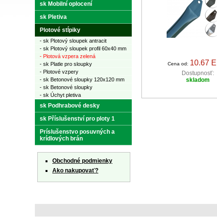
sk Mobilní oplocení
sk Pletiva
Plotové stĺpiky
- sk Plotový sloupek antracit
- sk Plotový sloupek profil 60x40 mm
- Plotová vzpera zelená
10.67 
- sk Platle pro sloupky
Cena od:
- Plotové vzpery
Dostupnosť:
- sk Betonové sloupky 120x120 mm
skladom
- sk Betonové sloupky
- sk Úchyt pletiva
sk Podhrabové desky
sk Příslušenství pro ploty 1
Príslušenstvo posuvných a
krídlových brán
Obchodné podmienky
Ako nakupovať?